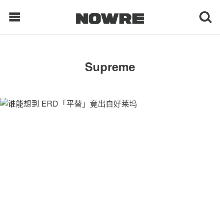
每日鲜榨
Supreme
现客视点
每日栏目
时 尚
球 鞋
生 活
科 技