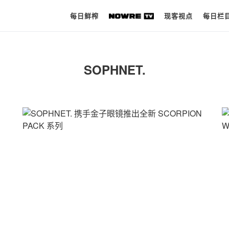
每日鲜榨
现客视点
每日栏
每日鲜榨
SOPHNET.
现客视点
每日栏目
时 尚
球 鞋
生 活
科 技