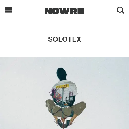
每日鲜榨
SOLOTEX
现客视点
每日栏目
时 尚
球 鞋
生 活
科 技