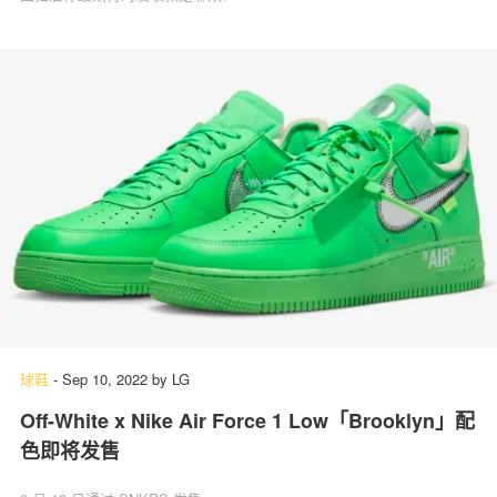
球鞋
-
Sep 10, 2022
by
LG
Off-White x Nike Air Force 1 Low「Brooklyn」配
色即将发售