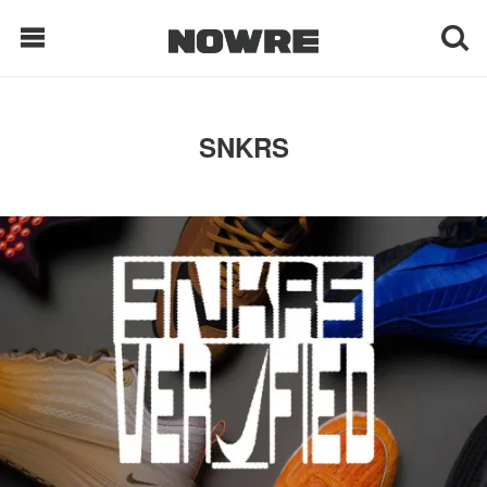
每日鲜榨
SNKRS
现客视点
每日栏目
时 尚
球 鞋
生 活
科 技