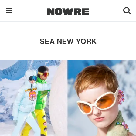
每日鲜榨
SEA NEW YORK
现客视点
每日栏目
时 尚
球 鞋
生 活
科 技