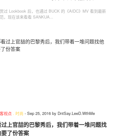
赏过 Lookbook 后，也通过 BUCK 的《AIDC》MV 看到最新
范，现在该来看看 SANKUA...
客视点
.
时尚
-
Sep 25, 2016
by
DntSay.LeeD.WthMe
看过上官喆的巴黎秀后，我们带着一堆问题找
他要了份答案