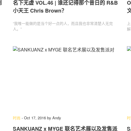
到
名下无虚 VOL.46 | 谁还记得那个昔日的 R&B
O
小天王 Chris Brown？
“我唯一能做的是当个好一点的人，而且我也非常清楚人无完
上
人。”
解
时尚
-
Oct 17, 2016
by
Andy
时
SANKUANZ x MYGE 联名艺术展以及发售派
S