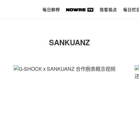
每日鲜榨
现客视点
每日栏
每日鲜榨
SANKUANZ
现客视点
每日栏目
时 尚
球 鞋
生 活
科 技