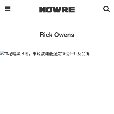
每日鲜榨
Rick Owens
现客视点
每日栏目
时 尚
球 鞋
生 活
科 技