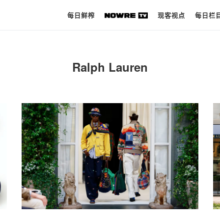
每日鲜榨
现客视点
每日栏
每日鲜榨
Ralph Lauren
现客视点
每日栏目
时 尚
球 鞋
生 活
科 技