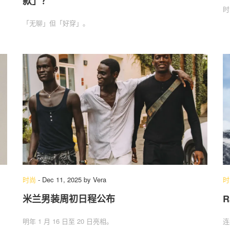
款」？
时
「无聊」但「好穿」。
时尚
-
Dec 11, 2025
by
Vera
时
米兰男装周初日程公布
R
明年 1 月 16 日至 20 日亮相。
连