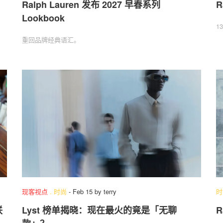
Ralph Lauren 发布 2027 早春系列
R
Lookbook
1
重回品牌经典语汇。
现客视点
.
时尚
-
Feb 15
by
terry
时
联
Lyst 榜单揭晓：现在最火的竟是「无聊
R