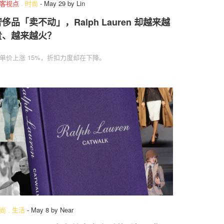
客视点
.
时尚
-
May 29
by
Lin
侈品「卖不动」，Ralph Lauren 却越来越
贵、越来越火？
单价上涨 15%，折扣力度却在下降。
尚
.
生活
-
May 8
by
Near