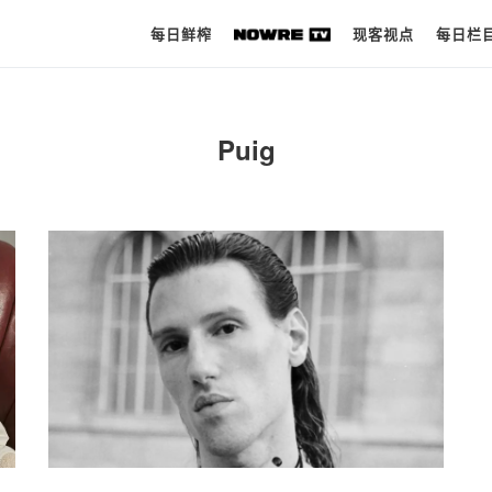
每日鲜榨
现客视点
每日栏
每日鲜榨
Puig
现客视点
每日栏目
时 尚
球 鞋
生 活
科 技