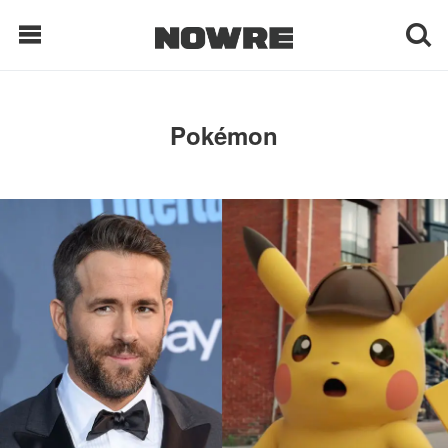
每日鲜榨
Pokémon
现客视点
每日栏目
时 尚
球 鞋
生 活
科 技