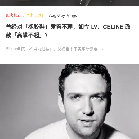
现客视点
.
时尚
.
球鞋
-
Aug 6
by
Mingo
曾经对「橡胶鞋」爱答不理，如今 LV、CELINE 改
关于我们
联系我们
款「高攀不起」？
Plimsoll 的「不用力过猛」，又被当下审美重新需要了。