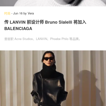
时尚
-
Jun 16
by
Vera
传 LANVIN 前设计师 Bruno Sialelli 将加入
BALENCIAGA
曾就职 Acne Studios、LANVIN、Phoebe Philo 等品牌。