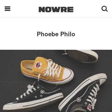
每日鲜榨
Phoebe Philo
现客视点
每日栏目
时 尚
球 鞋
生 活
科 技