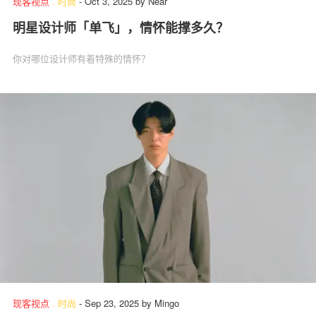
现客视点
.
时尚
-
Oct 3, 2025
by
Near
明星设计师「单飞」，情怀能撑多久？
你对哪位设计师有着特殊的情怀？
现客视点
.
时尚
-
Sep 23, 2025
by
Mingo