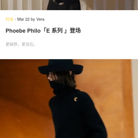
时尚
-
Mar 22
by
Vera
Phoebe Philo「E 系列 」‌登场
更娴熟，更自在。