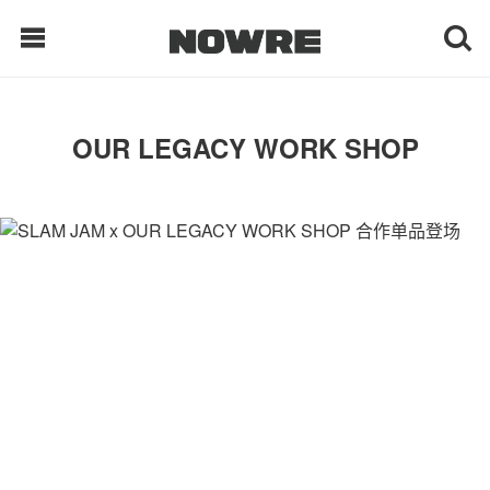
每日鲜榨
OUR LEGACY WORK SHOP
现客视点
每日栏目
时 尚
球 鞋
生 活
科 技