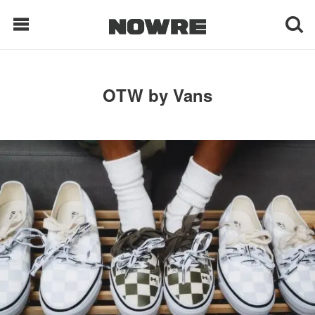
每日鲜榨
OTW by Vans
现客视点
每日栏目
时 尚
球 鞋
生 活
科 技