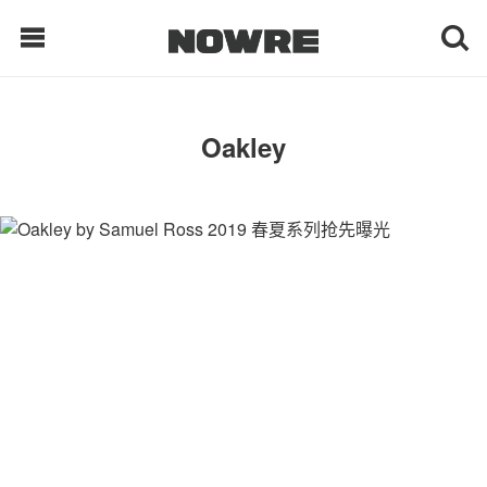
每日鲜榨
Oakley
现客视点
每日栏目
时 尚
球 鞋
生 活
科 技