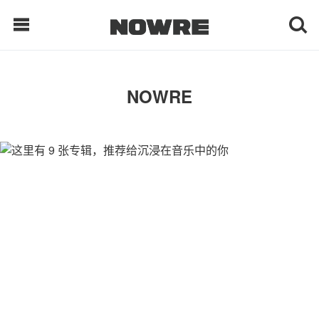
每日鲜榨
NOWRE
现客视点
每日栏目
时 尚
球 鞋
生 活
科 技