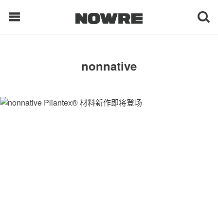
每日鲜榨
nonnative
现客视点
每日栏目
时 尚
球 鞋
生 活
科 技