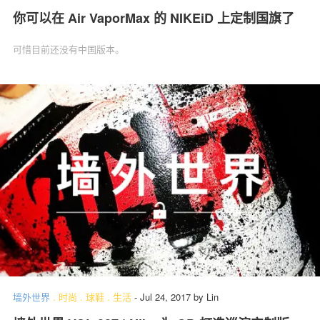
你可以在 Air VaporMax 的 NIKEiD 上定制国旗了
可惜目前还没有中国版本。
墙外世界
.
时尚
.
球鞋
.
生活
-
Jul 24, 2017
by
Lin