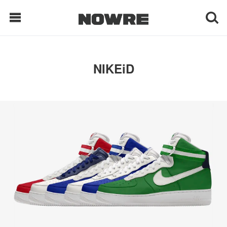
每日鲜榨
NIKEiD
现客视点
每日栏目
时 尚
球 鞋
生 活
科 技