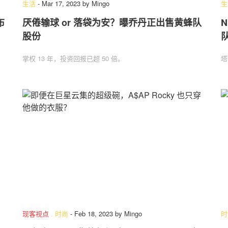
生活
-
Mar 17, 2023
by
Mingo
生
布
厌倦输球 or 落袋为安？曝乔丹正出售黄蜂队
股份
关于我们
联系我们
掌权 13 年，投资回报已超 50 倍。
塔
现客视点
.
时尚
-
Feb 18, 2023
by
Mingo
时