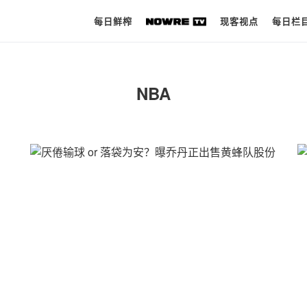
每日鲜榨
现客视点
每日栏
每日鲜榨
NBA
现客视点
每日栏目
时 尚
球 鞋
生 活
科 技