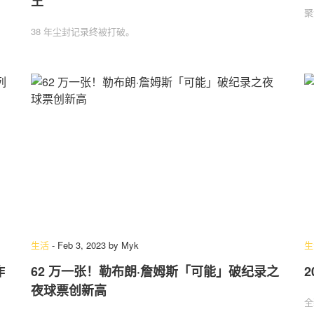
王
聚
38 年尘封记录终被打破。
生活
-
Feb 3, 2023
by
Myk
生
作
62 万一张！勒布朗·詹姆斯「可能」破纪录之
夜球票创新高
全