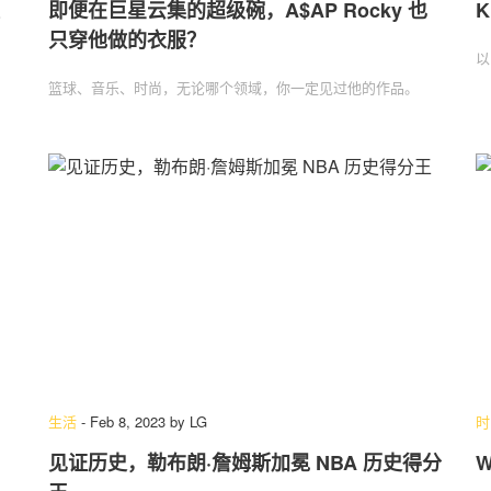
即便在巨星云集的超级碗，A$AP Rocky 也
K
只穿他做的衣服？
以
篮球、音乐、时尚，无论哪个领域，你一定见过他的作品。
生活
-
Feb 8, 2023
by
LG
时
见证历史，勒布朗·詹姆斯加冕 NBA 历史得分
W