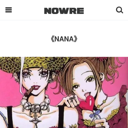
每日鲜榨
《NANA》
现客视点
每日栏目
时 尚
球 鞋
生 活
科 技