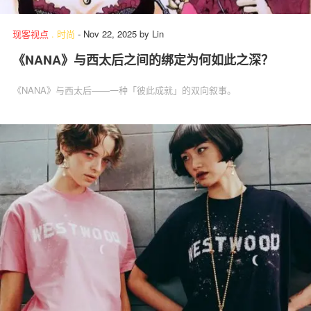
现客视点
.
时尚
-
Nov 22, 2025
by
Lin
《NANA》与西太后之间的绑定为何如此之深？
关于我们
联系我们
《NANA》与西太后——一种「彼此成就」的双向叙事。