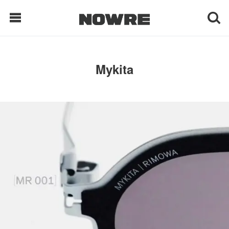
每日鲜榨
Mykita
现客视点
每日栏目
时 尚
球 鞋
生 活
科 技