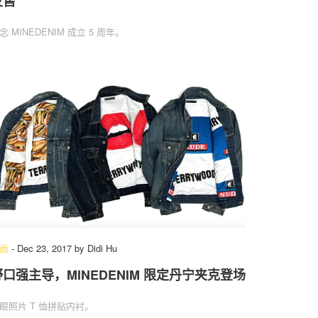
发售
念 MINEDENIM 成立 5 周年。
尚
-
Dec 23, 2017
by
Didi Hu
野口强主导，MINEDENIM 限定丹宁夹克登场
眼照片 T 恤拼贴内衬。