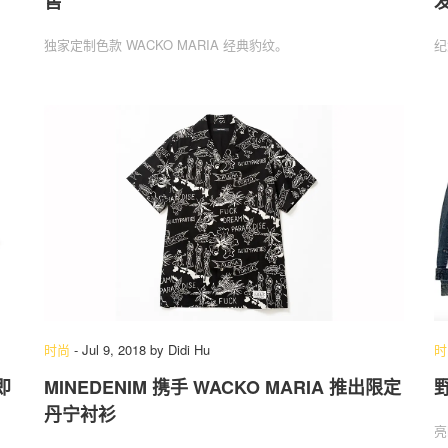
售
独家定制色款 WACKO MARIA 经典豹纹。
纪
时尚
-
Jul 9, 2018
by
Didi Hu
时
即
MINEDENIM 携手 WACKO MARIA 推出限定
丹宁衬衫
亮