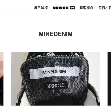
每日鲜榨
现客视点
每日栏
每日鲜榨
MINEDENIM
现客视点
每日栏目
时 尚
球 鞋
生 活
科 技