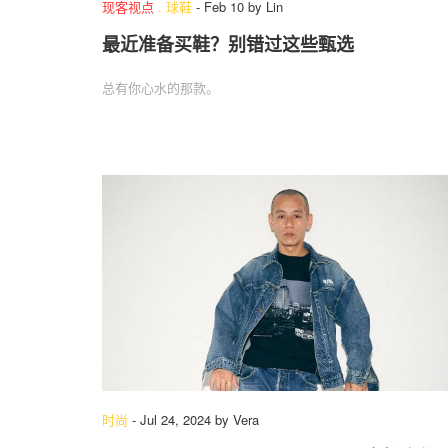
现客视点
.
球鞋
-
Feb 10
by
Lin
最近准备买鞋？别错过这些甄选
总有你心水的那款。
时尚
-
Jul 24, 2024
by
Vera