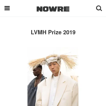
每日鲜榨
LVMH Prize 2019
现客视点
每日栏目
时 尚
球 鞋
生 活
科 技