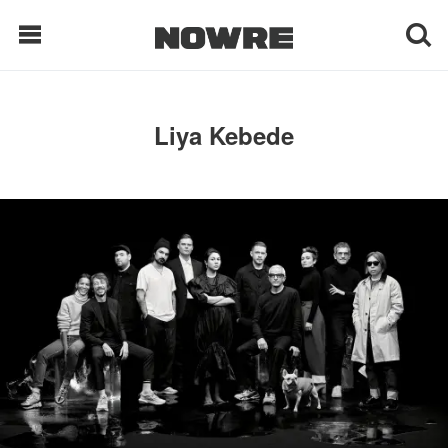
每日鲜榨
Liya Kebede
现客视点
每日栏目
时 尚
球 鞋
生 活
科 技