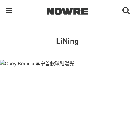
每日鲜榨
LiNing
现客视点
每日栏目
时 尚
球 鞋
生 活
科 技