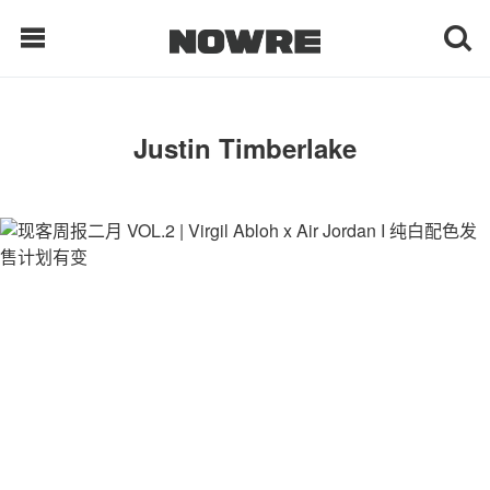
每日鲜榨
Justin Timberlake
现客视点
每日栏目
时 尚
球 鞋
生 活
科 技