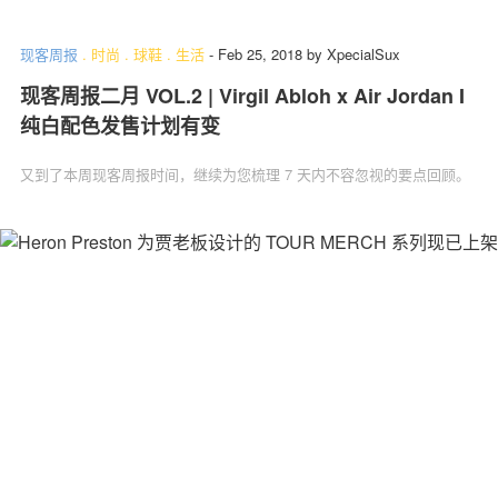
现客周报
.
时尚
.
球鞋
.
生活
-
Feb 25, 2018
by
XpecialSux
现客周报二月 VOL.2 | Virgil Abloh x Air Jordan I
关于我们
联系我们
纯白配色发售计划有变
又到了本周现客周报时间，继续为您梳理 7 天内不容忽视的要点回顾。