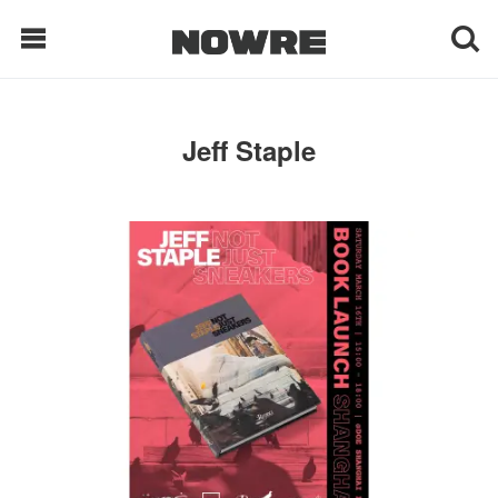
每日鲜榨
Jeff Staple
现客视点
每日栏目
时 尚
球 鞋
生 活
科 技