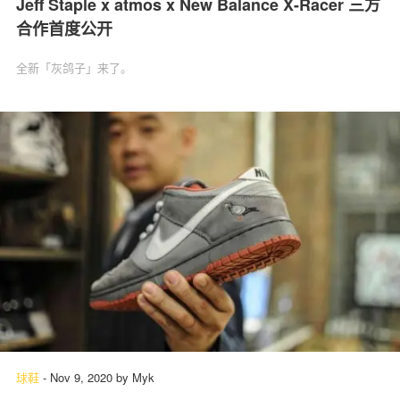
Jeff Staple x atmos x New Balance X-Racer 三方
合作首度公开
全新「灰鸽子」来了。
球鞋
-
Nov 9, 2020
by
Myk