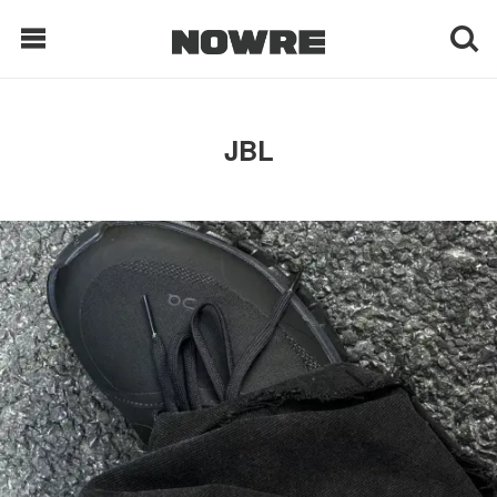
每日鲜榨
JBL
现客视点
每日栏目
时 尚
球 鞋
生 活
科 技