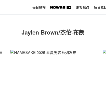
每日鲜榨
现客视点
每日栏
每日鲜榨
Jaylen Brown/杰伦·布朗
现客视点
每日栏目
时 尚
球 鞋
生 活
科 技