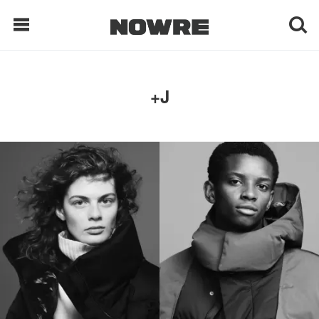
每日鲜榨
+J
现客视点
每日栏目
时 尚
球 鞋
生 活
科 技