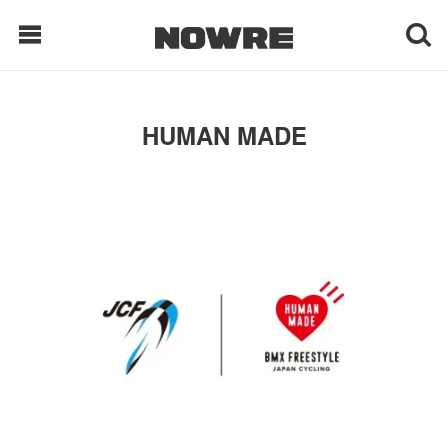
每日鲜榨
HUMAN MADE
现客视点
每日栏目
时 尚
球 鞋
生 活
科 技