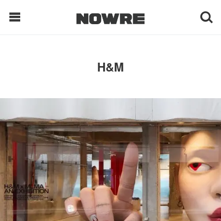
每日鲜榨
H&M
现客视点
每日栏目
时 尚
球 鞋
生 活
科 技