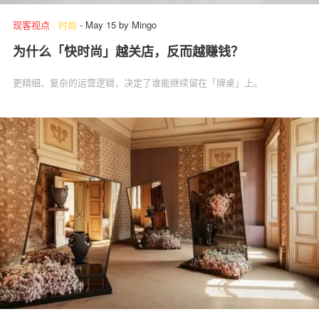
现客视点
.
时尚
-
May 15
by
Mingo
为什么「快时尚」越关店，反而越赚钱？
更精细、复杂的运营逻辑，决定了谁能继续留在「牌桌」上。