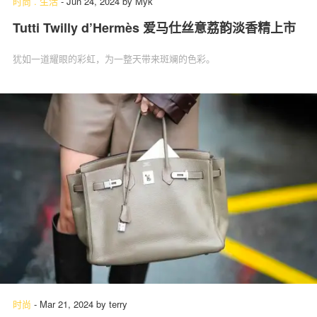
时尚
.
生活
-
Jun 24, 2024
by
Myk
Tutti Twilly d’Hermès 爱马仕丝意荔韵淡香精上市
犹如一道耀眼的彩虹，为一整天带来斑斓的色彩。
时尚
-
Mar 21, 2024
by
terry