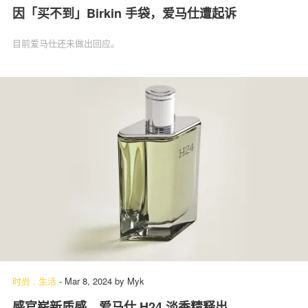
因「买不到」Birkin 手袋，爱马仕遭起诉
目前爱马仕还未做出回应。
时尚
.
生活
-
Mar 8, 2024
by
Myk
感官崭新质感，爱马仕 H24 淡香精释出