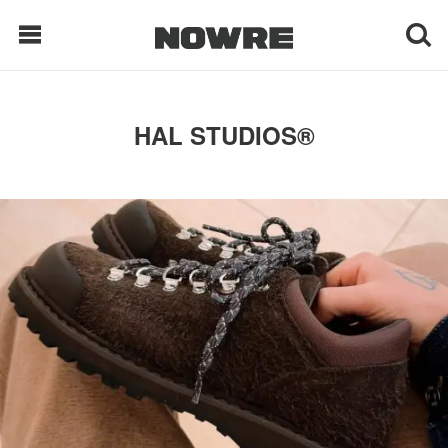
每日鲜榨
HAL STUDIOS®
现客视点
每日栏目
时 尚
球 鞋
生 活
科 技