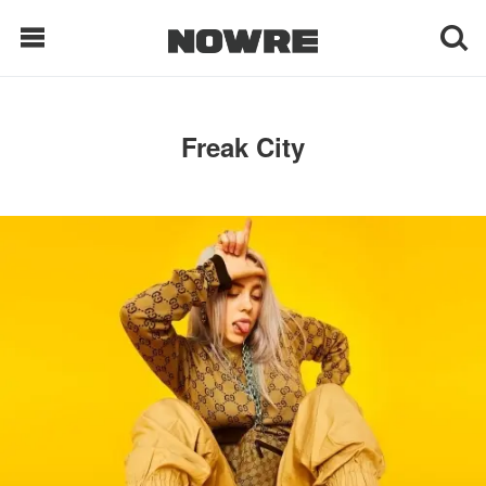
每日鲜榨
Freak City
现客视点
每日栏目
时 尚
球 鞋
生 活
科 技