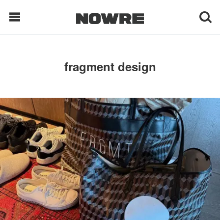
每日鲜榨
fragment design
现客视点
每日栏目
时 尚
球 鞋
生 活
科 技