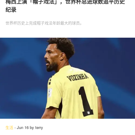
梅西上演「帽子戏法」，世界杯总进球数追平历史
纪录
世界杯历史上完成帽子戏法年龄最大的球员。
生活
-
Jun 16
by
terry