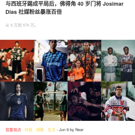
与西班牙踢成平局后，佛得角 40 岁门将 Josimar
Dias 社媒粉丝暴涨百倍
从 5 万到 570 万。
现客视点
.
时尚
.
球鞋
.
生活
-
Jun 9
by
Near