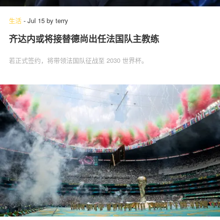
生活
-
Jul 15
by
terry
齐达内或将接替德尚出任法国队主教练
若正式签约，将带领法国队征战至 2030 世界杯。