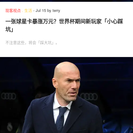
现客视点
.
生活
-
Jul 15
by
terry
一张球星卡暴涨万元？世界杯期间新玩家「小心踩
坑」
不注意这些，将会「踩大坑」。