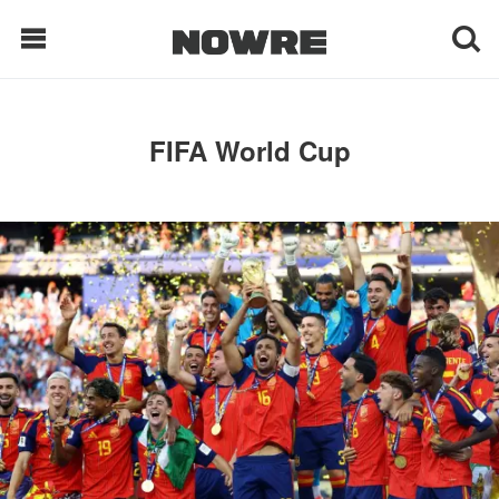
每日鲜榨
FIFA World Cup
现客视点
每日栏目
时 尚
球 鞋
生 活
科 技