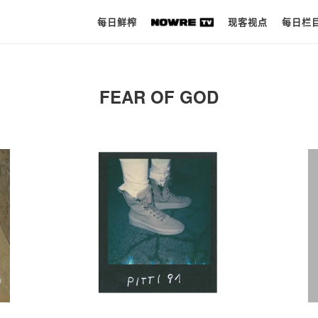
每日鲜榨
现客视点
每日栏
每日鲜榨
FEAR OF GOD
现客视点
每日栏目
时 尚
球 鞋
生 活
科 技