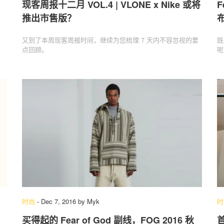
现客周报十二月 VOL.4 | VLONE x Nike 或将
F
推出市售版？
布
又到了本周现客周报时间，继续为您梳理 7 天内不容忽视的要
既
点回顾。
呢
时尚
-
Dec 7, 2016
by
Myk
时
买得起的 Fear of God 副线，FOG 2016 秋
首