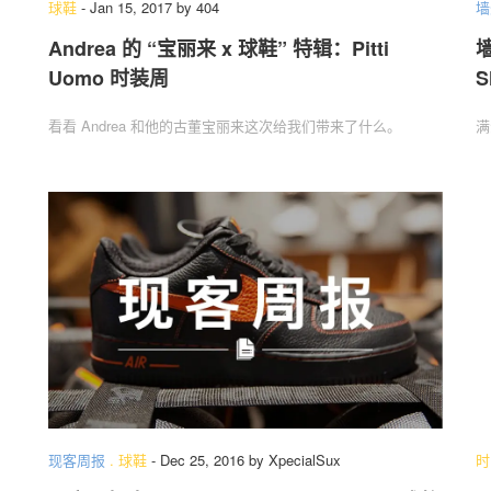
球鞋
-
Jan 15, 2017
by
404
墙
Andrea 的 “宝丽来 x 球鞋” 特辑：Pitti
墙
Uomo 时装周
S
关于我们
联系我们
看看 Andrea 和他的古董宝丽来这次给我们带来了什么。
满
现客周报
.
球鞋
-
Dec 25, 2016
by
XpecialSux
时