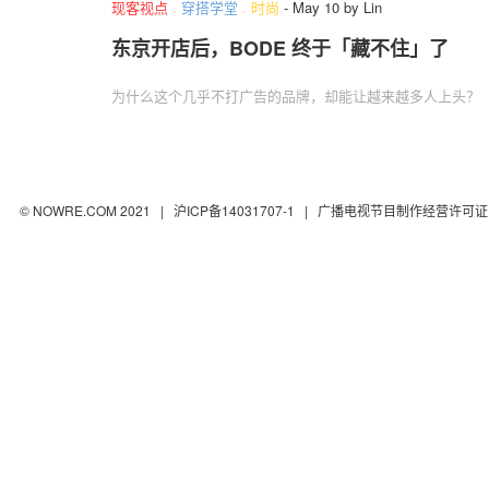
现客视点
.
穿搭学堂
.
时尚
-
May 10
by
Lin
东京开店后，BODE 终于「藏不住」了
为什么这个几乎不打广告的品牌，却能让越来越多人上头？
© NOWRE.COM 2021 |
沪ICP备14031707-1
| 广播电视节目制作经营许可证