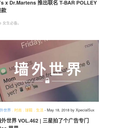
’s x Dr.Martens 推出联名 T-BAR POLLEY
鞋款
’s 女生必备。
外世界
.
时尚
.
球鞋
.
生活
-
May 18, 2018
by
XpecialSux
外世界 VOL.462 | 三星拍了个广告专门