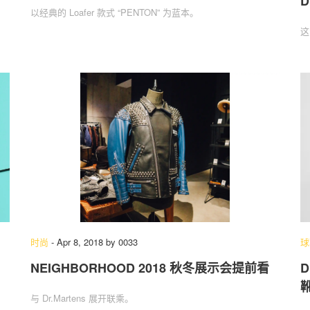
D
以经典的 Loafer 款式 “PENTON” 为蓝本。
这
时尚
-
Apr 8, 2018
by
0033
球
NEIGHBORHOOD 2018 秋冬展示会提前看
D
与 Dr.Martens 展开联乘。