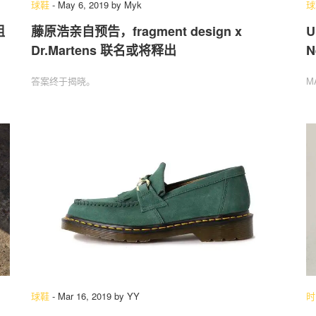
球鞋
-
May 6, 2019
by
Myk
球
组
藤原浩亲自预告，fragment design x
U
Dr.Martens 联名或将释出
N
关于我们
联系我们
答案终于揭晓。
M
球鞋
-
Mar 16, 2019
by
YY
时