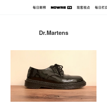
每日鲜榨
现客视点
每日栏
每日鲜榨
Dr.Martens
现客视点
每日栏目
时 尚
球 鞋
生 活
科 技