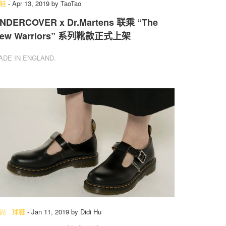
鞋
-
Apr 13, 2019
by
TaoTao
NDERCOVER x Dr.Martens 联乘 “The
ew Warriors” 系列靴款正式上架
ADE IN ENGLAND.
尚
.
球鞋
-
Jan 11, 2019
by
Didi Hu