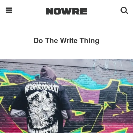
每日鲜榨
Do The Write Thing
现客视点
每日栏目
时 尚
球 鞋
生 活
科 技