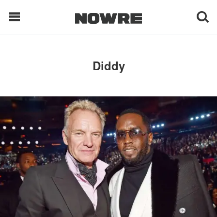
每日鲜榨
Diddy
现客视点
每日栏目
时 尚
球 鞋
生 活
科 技