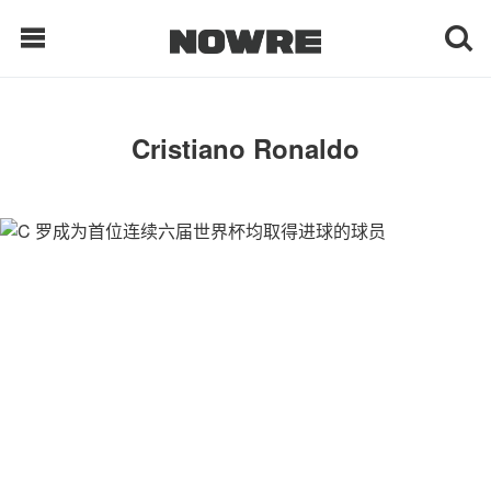
每日鲜榨
Cristiano Ronaldo
现客视点
每日栏目
时 尚
球 鞋
生 活
科 技