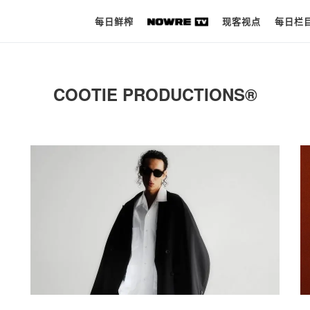
每日鲜榨
现客视点
每日栏
每日鲜榨
COOTIE PRODUCTIONS®︎
现客视点
每日栏目
时 尚
球 鞋
生 活
科 技