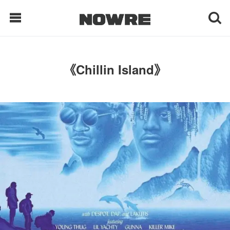
每日鲜榨
《Chillin Island》
现客视点
每日栏目
时 尚
球 鞋
生 活
科 技