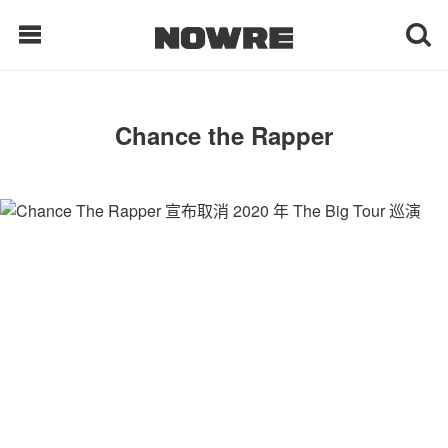
每日鲜榨
Chance the Rapper
现客视点
每日栏目
时 尚
球 鞋
生 活
科 技