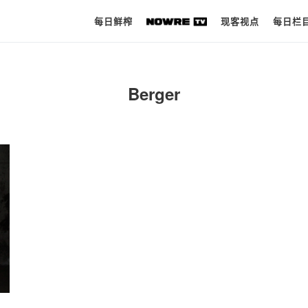
每日鲜榨
现客视点
每日栏
每日鲜榨
Berger
现客视点
每日栏目
时 尚
球 鞋
生 活
科 技