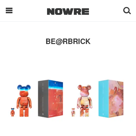
每日鲜榨
BE@RBRICK
现客视点
每日栏目
时 尚
球 鞋
生 活
科 技