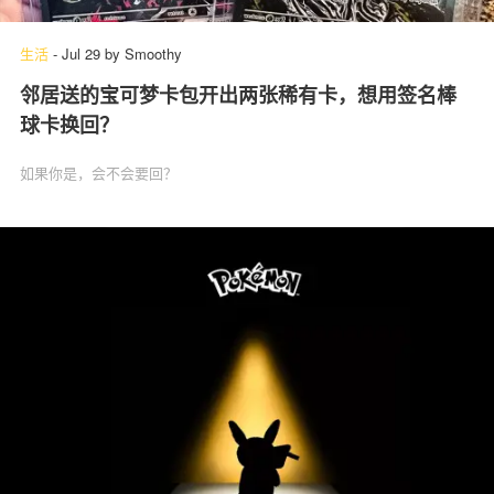
生活
-
Jul 29
by
Smoothy
邻居送的宝可梦卡包开出两张稀有卡，想用签名棒
关于我们
联系我们
球卡换回？
如果你是，会不会要回？