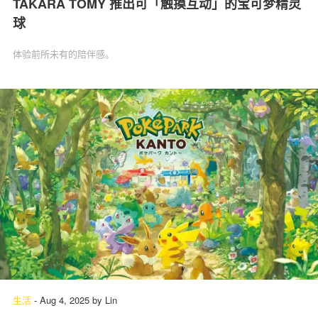
TAKARA TOMY 推出可「触摸互动」的宝可梦精灵
球
体验前所未有的陪伴感。
生活
-
Aug 4, 2025
by
Lin