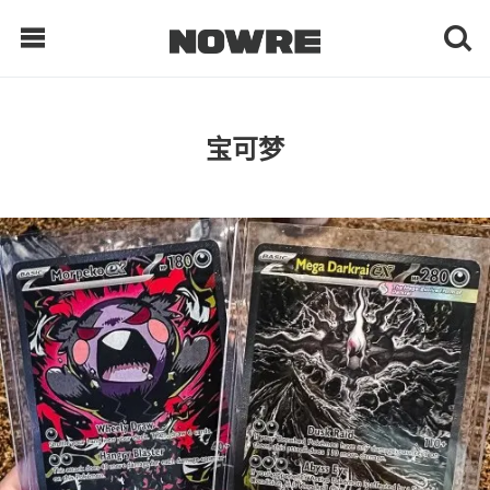
每日鲜榨
宝可梦
现客视点
每日栏目
时 尚
球 鞋
生 活
科 技