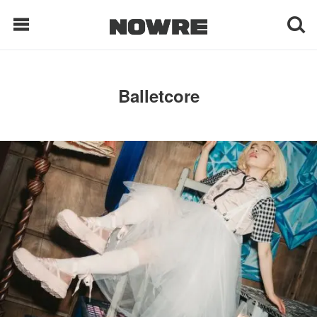
每日鲜榨
Balletcore
现客视点
每日栏目
时 尚
球 鞋
生 活
科 技