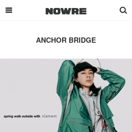
每日鲜榨
ANCHOR BRIDGE
现客视点
每日栏目
时 尚
球 鞋
生 活
科 技